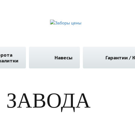
орота
Навесы
Гарантии / 
калитки
С ЗАВОДА