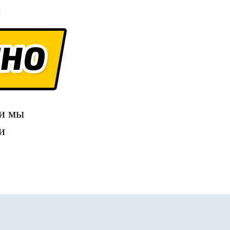
 и мы
и