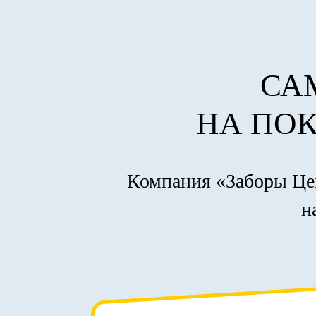
СА
НА ПОК
Компания «Заборы Цен
н