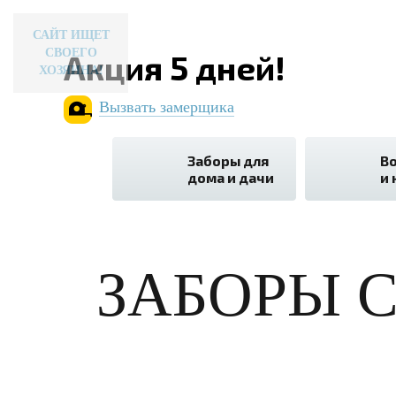
САЙТ ИЩЕТ
СВОЕГО
Акция 5 дней!
ХОЗЯИНА!
Вызвать замерщика
Заборы для
В
дома и дачи
и 
ЗАБОРЫ 