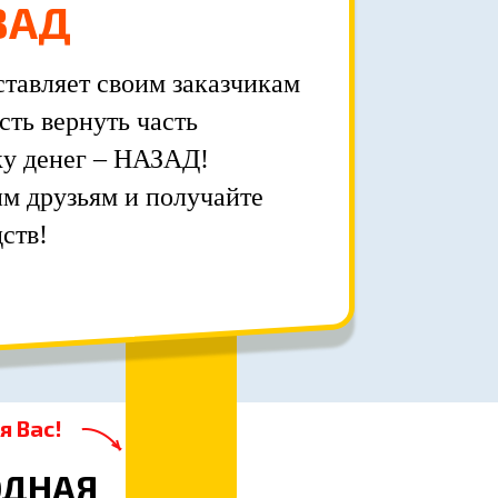
ЗАД
тавляет своим заказчикам
ть вернуть часть
ку денег – НАЗАД!
им друзьям и получайте
ств!
я Вас!
ОДНАЯ